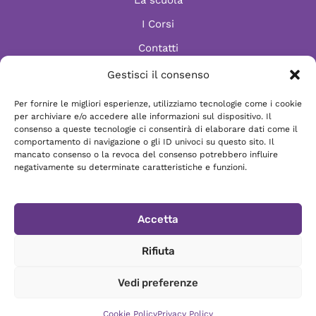
I Corsi
Contatti
Gestisci il consenso
Per fornire le migliori esperienze, utilizziamo tecnologie come i cookie
Informazioni
per archiviare e/o accedere alle informazioni sul dispositivo. Il
Scrivici via e-mail
consenso a queste tecnologie ci consentirà di elaborare dati come il
comportamento di navigazione o gli ID univoci su questo sito. Il
Chatta su WhatsApp
mancato consenso o la revoca del consenso potrebbero influire
negativamente su determinate caratteristiche e funzioni.
Vieni a trovarci
-
Accetta
Privacy Policy
Cookie Policy
Associazione ASD StudioDanza di Firenze - P.IVA
Rifiuta
94333780487
© 2024 - All Rights Reserved - Sito realizzato da
Studio
Vedi preferenze
Hamelin Firenze
Cookie Policy
Privacy Policy