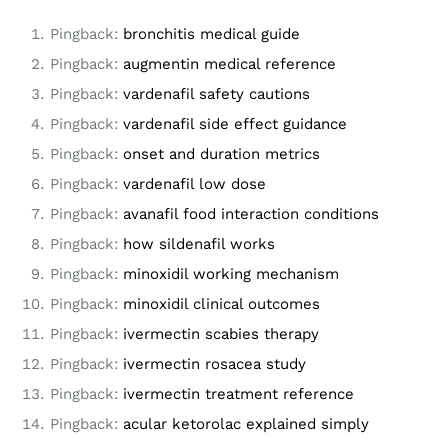
Pingback:
bronchitis medical guide
Pingback:
augmentin medical reference
Pingback:
vardenafil safety cautions
Pingback:
vardenafil side effect guidance
Pingback:
onset and duration metrics
Pingback:
vardenafil low dose
Pingback:
avanafil food interaction conditions
Pingback:
how sildenafil works
Pingback:
minoxidil working mechanism
Pingback:
minoxidil clinical outcomes
Pingback:
ivermectin scabies therapy
Pingback:
ivermectin rosacea study
Pingback:
ivermectin treatment reference
Pingback:
acular ketorolac explained simply