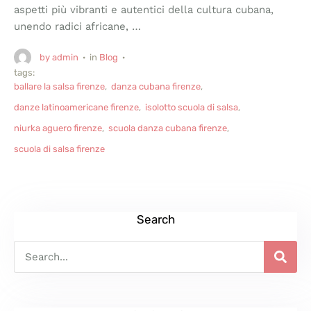
aspetti più vibranti e autentici della cultura cubana,
unendo radici africane, …
by 
admin
·
in 
Blog
·
tags: 
ballare la salsa firenze
,
danza cubana firenze
,
danze latinoamericane firenze
,
isolotto scuola di salsa
,
niurka aguero firenze
,
scuola danza cubana firenze
,
scuola di salsa firenze
Search