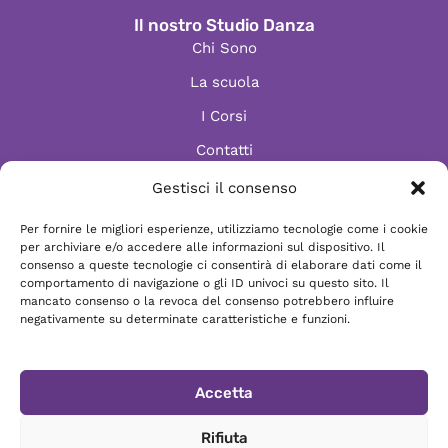
Il nostro Studio Danza
Chi Sono
La scuola
I Corsi
Contatti
Gestisci il consenso
Per fornire le migliori esperienze, utilizziamo tecnologie come i cookie
Informazioni
per archiviare e/o accedere alle informazioni sul dispositivo. Il
Scrivici via e-mail
consenso a queste tecnologie ci consentirà di elaborare dati come il
comportamento di navigazione o gli ID univoci su questo sito. Il
Chatta su WhatsApp
mancato consenso o la revoca del consenso potrebbero influire
negativamente su determinate caratteristiche e funzioni.
Vieni a trovarci
Accetta
-
Privacy Policy
Cookie Policy
Associazione ASD StudioDanza di Firenze - P.IVA
Rifiuta