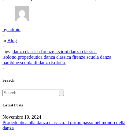
by
admin
·
in
Blog
·
tags:
danza classica firenze
,
lezioni danza classica
isolotto
,
propedeutica danza classica firenze
,
scuola danza
bambine
,
scuola di danza isolotto
,
·
Search
Latest Posts
Novembre 19, 2024
Propedeutica alla danza classica: il primo passo nel mondo della
danza